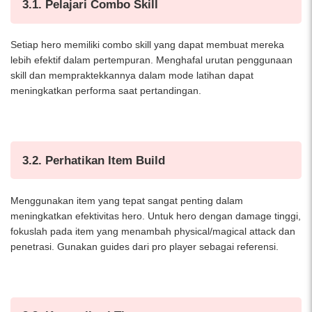
3.1. Pelajari Combo Skill
Setiap hero memiliki combo skill yang dapat membuat mereka
lebih efektif dalam pertempuran. Menghafal urutan penggunaan
skill dan mempraktekkannya dalam mode latihan dapat
meningkatkan performa saat pertandingan.
3.2. Perhatikan Item Build
Menggunakan item yang tepat sangat penting dalam
meningkatkan efektivitas hero. Untuk hero dengan damage tinggi,
fokuslah pada item yang menambah physical/magical attack dan
penetrasi. Gunakan guides dari pro player sebagai referensi.