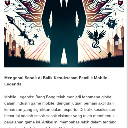
Mengenal Sosok di Balik Kesuksesan Pemilik Mobile
Legends
Mobile Legends: Bang Bang telah menjadi fenomena global
dalam industri game mobile, dengan jutaan pemain aktif dan
kehadiran yang signifikan dalam esports. Di balik kesuksesan
besar ini adalah sosok-sosok visioner yang telah membentuk
perjalanan game ini. Artikel ini membahas lebih dalam tentang