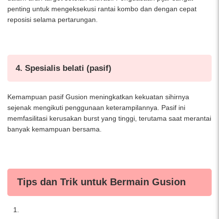
penting untuk mengeksekusi rantai kombo dan dengan cepat
reposisi selama pertarungan.
4.
Spesialis belati (pasif)
Kemampuan pasif Gusion meningkatkan kekuatan sihirnya
sejenak mengikuti penggunaan keterampilannya. Pasif ini
memfasilitasi kerusakan burst yang tinggi, terutama saat merantai
banyak kemampuan bersama.
Tips dan Trik untuk Bermain Gusion