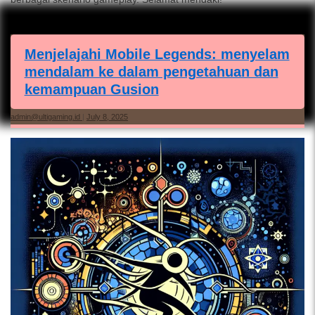
Menjelajahi Mobile Legends: menyelam
mendalam ke dalam pengetahuan dan
kemampuan Gusion
admin@ultigaming.id
|
July 8, 2025