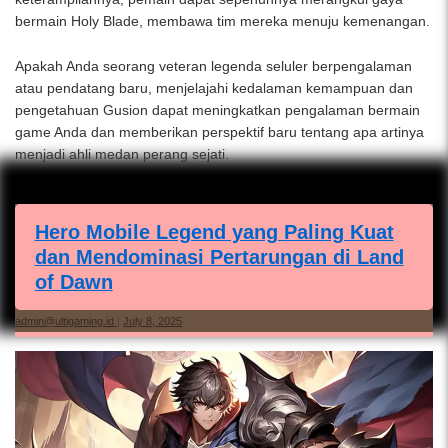
bermain Holy Blade, membawa tim mereka menuju kemenangan.
Apakah Anda seorang veteran legenda seluler berpengalaman
atau pendatang baru, menjelajahi kedalaman kemampuan dan
pengetahuan Gusion dapat meningkatkan pengalaman bermain
game Anda dan memberikan perspektif baru tentang apa artinya
menjadi ahli medan perang sejati.
Hero Mobile Legend yang Paling Kuat
dan Mendominasi Pertarungan di Land
of Dawn
admin@ultigaming.id
|
July 8, 2025