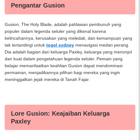
Pengantar Gusion
Gusion, The Holy Blade, adalah pahlawan pembunuh yang
populer dalam legenda seluler yang dikenal karena
kelincahannya, kerusakan yang meledak, dan kemampuan yang
tak tertandingi untuk
togel sydney
menavigasi medan perang.
Dia adalah bagian dari keluarga Paxley, keluarga yang menonjol
dan kuat dalam pengetahuan legenda seluler. Pemain yang
belajar memanfaatkan keahlian Gusion dapat mendominasi
permainan, menjadikannya pilihan bagi mereka yang ingin
meninggalkan jejak mereka di Tanah Fajar.
Lore Gusion: Keajaiban Keluarga
Paxley