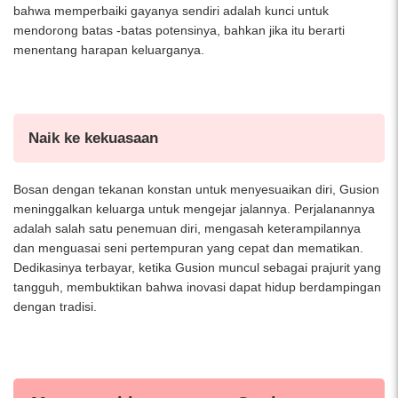
bahwa memperbaiki gayanya sendiri adalah kunci untuk
mendorong batas -batas potensinya, bahkan jika itu berarti
menentang harapan keluarganya.
Naik ke kekuasaan
Bosan dengan tekanan konstan untuk menyesuaikan diri, Gusion
meninggalkan keluarga untuk mengejar jalannya. Perjalanannya
adalah salah satu penemuan diri, mengasah keterampilannya
dan menguasai seni pertempuran yang cepat dan mematikan.
Dedikasinya terbayar, ketika Gusion muncul sebagai prajurit yang
tangguh, membuktikan bahwa inovasi dapat hidup berdampingan
dengan tradisi.