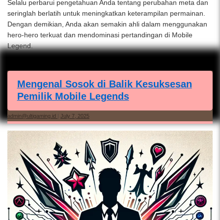
Selalu perbarui pengetahuan Anda tentang perubahan meta dan
seringlah berlatih untuk meningkatkan keterampilan permainan.
Dengan demikian, Anda akan semakin ahli dalam menggunakan
hero-hero terkuat dan mendominasi pertandingan di Mobile
Legend.
Mengenal Sosok di Balik Kesuksesan
Pemilik Mobile Legends
admin@ultigaming.id
|
July 7, 2025