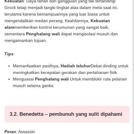
Kekuatan
: Daya tahan dan gangguan yang tak tertandingi
Grock tetap menjadi tangki tingkat atas dalam meta saat ini,
terutama karena kemampuannya yang luar biasa untuk
mengendalikan medan perang. Keahliannya,
Kekuatan
alam
memberikan kontrol kerumunan yang sangat baik,
sementara
Penghalang wali
dapat mengisolasi musuh dan
mengamankan tujuan.
Tips
:
Memanfaatkan pasifnya,
Hadiah leluhur
Dekat dinding untuk
meningkatkan kecepatan gerakan dan pertahanan fisik.
Menguasai
Penghalang wali
Untuk memblokir rute pelarian
musuh selama ganks.
3.2. Benedetta – pembunuh yang sulit dipahami
Peran
: Assassin