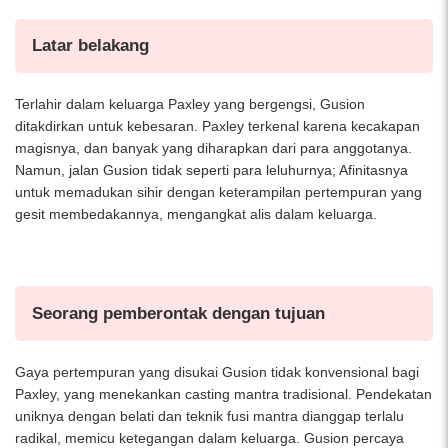
Latar belakang
Terlahir dalam keluarga Paxley yang bergengsi, Gusion
ditakdirkan untuk kebesaran. Paxley terkenal karena kecakapan
magisnya, dan banyak yang diharapkan dari para anggotanya.
Namun, jalan Gusion tidak seperti para leluhurnya; Afinitasnya
untuk memadukan sihir dengan keterampilan pertempuran yang
gesit membedakannya, mengangkat alis dalam keluarga.
Seorang pemberontak dengan tujuan
Gaya pertempuran yang disukai Gusion tidak konvensional bagi
Paxley, yang menekankan casting mantra tradisional. Pendekatan
uniknya dengan belati dan teknik fusi mantra dianggap terlalu
radikal, memicu ketegangan dalam keluarga. Gusion percaya