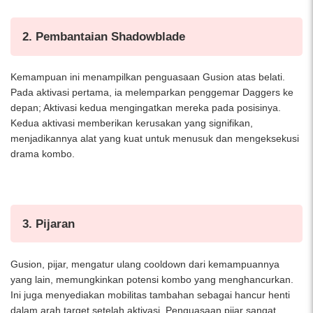
2.
Pembantaian Shadowblade
Kemampuan ini menampilkan penguasaan Gusion atas belati.
Pada aktivasi pertama, ia melemparkan penggemar Daggers ke
depan; Aktivasi kedua mengingatkan mereka pada posisinya.
Kedua aktivasi memberikan kerusakan yang signifikan,
menjadikannya alat yang kuat untuk menusuk dan mengeksekusi
drama kombo.
3.
Pijaran
Gusion, pijar, mengatur ulang cooldown dari kemampuannya
yang lain, memungkinkan potensi kombo yang menghancurkan.
Ini juga menyediakan mobilitas tambahan sebagai hancur henti
dalam arah target setelah aktivasi. Penguasaan pijar sangat