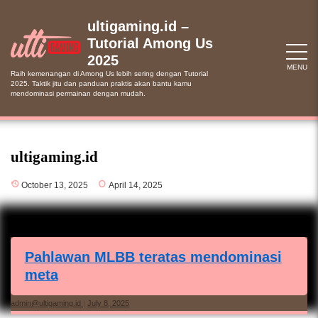
Skip
to
ultigaming.id –
content
Tutorial Among Us
2025
MENU
Raih kemenangan di Among Us lebih sering dengan Tutorial
2025. Taktik jitu dan panduan praktis akan bantu kamu
mendominasi permainan dengan mudah.
ultigaming.id
October 13, 2025
April 14, 2025
Pahlawan MLBB teratas mendominasi
meta
admin@ultigaming.id
|
July 8, 2025