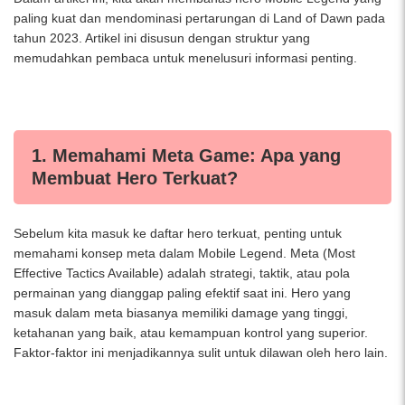
paling kuat dan mendominasi pertarungan di Land of Dawn pada
tahun 2023. Artikel ini disusun dengan struktur yang
memudahkan pembaca untuk menelusuri informasi penting.
1. Memahami Meta Game: Apa yang
Membuat Hero Terkuat?
Sebelum kita masuk ke daftar hero terkuat, penting untuk
memahami konsep meta dalam Mobile Legend. Meta (Most
Effective Tactics Available) adalah strategi, taktik, atau pola
permainan yang dianggap paling efektif saat ini. Hero yang
masuk dalam meta biasanya memiliki damage yang tinggi,
ketahanan yang baik, atau kemampuan kontrol yang superior.
Faktor-faktor ini menjadikannya sulit untuk dilawan oleh hero lain.