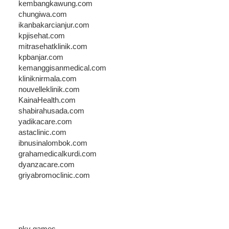
kembangkawung.com
chungiwa.com
ikanbakarcianjur.com
kpjisehat.com
mitrasehatklinik.com
kpbanjar.com
kemanggisanmedical.com
kliniknirmala.com
nouvelleklinik.com
KainaHealth.com
shabirahusada.com
yadikacare.com
astaclinic.com
ibnusinalombok.com
grahamedicalkurdi.com
dyanzacare.com
griyabromoclinic.com
pkv games