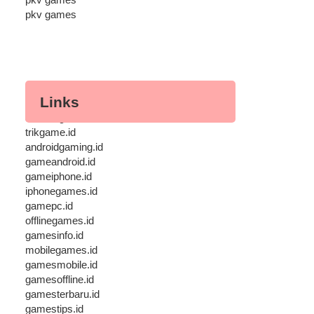
pkv games
Links
androidgame.id
trikgame.id
androidgaming.id
gameandroid.id
gameiphone.id
iphonegames.id
gamepc.id
offlinegames.id
gamesinfo.id
mobilegames.id
gamesmobile.id
gamesoffline.id
gamesterbaru.id
gamestips.id