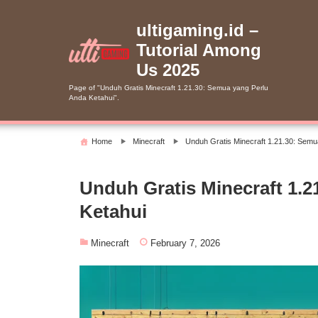
Skip
to
ultigaming.id –
content
Tutorial Among
Us 2025
Page of "Unduh Gratis Minecraft 1.21.30: Semua yang Perlu
Anda Ketahui".
Home
Minecraft
Unduh Gratis Minecraft 1.21.30: Semu
Unduh Gratis Minecraft 1.
Ketahui
Minecraft
February 7, 2026