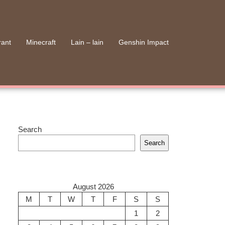
rant
Minecraft
Lain – lain
Genshin Impact
Search
Search
August 2026
M
T
W
T
F
S
S
1
2