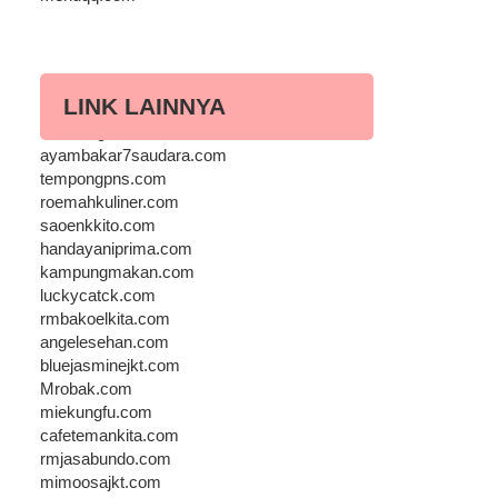
LINK LAINNYA
lesehangurame.com
ayambakar7saudara.com
tempongpns.com
roemahkuliner.com
saoenkkito.com
handayaniprima.com
kampungmakan.com
luckycatck.com
rmbakoelkita.com
angelesehan.com
bluejasminejkt.com
Mrobak.com
miekungfu.com
cafetemankita.com
rmjasabundo.com
mimoosajkt.com