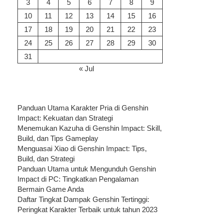
3
4
5
6
7
8
9
10
11
12
13
14
15
16
17
18
19
20
21
22
23
24
25
26
27
28
29
30
31
« Jul
Panduan Utama Karakter Pria di Genshin
Impact: Kekuatan dan Strategi
Menemukan Kazuha di Genshin Impact: Skill,
Build, dan Tips Gameplay
Menguasai Xiao di Genshin Impact: Tips,
Build, dan Strategi
Panduan Utama untuk Mengunduh Genshin
Impact di PC: Tingkatkan Pengalaman
Bermain Game Anda
Daftar Tingkat Dampak Genshin Tertinggi:
Peringkat Karakter Terbaik untuk tahun 2023