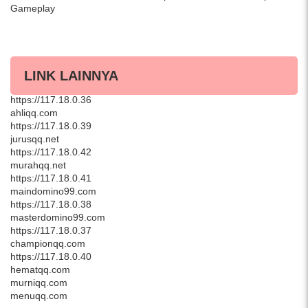
Gameplay
LINK LAINNYA
asikqq.com
https://117.18.0.36
ahliqq.com
https://117.18.0.39
jurusqq.net
https://117.18.0.42
murahqq.net
https://117.18.0.41
maindomino99.com
https://117.18.0.38
masterdomino99.com
https://117.18.0.37
championqq.com
https://117.18.0.40
hematqq.com
murniqq.com
menuqq.com