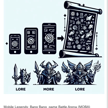
Mobile Legends: Bang Bang, game Battle Arena (MOBA)