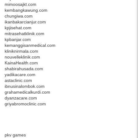
mimoosajkt.com
kembangkawung.com
chungiwa.com
ikanbakarcianjur.com
kpjisehat.com
mitrasehatklinik.com
kpbanjar.com
kemanggisanmedical.com
kliniknirmala.com
nouvelleklinik.com
KainaHealth.com
shabirahusada.com
yadikacare.com
astaclinic.com
ibnusinalombok.com
grahamedicalkurdi.com
dyanzacare.com
griyabromoclinic.com
pkv games