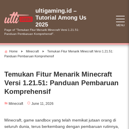
Skip
to
ultigaming.id –
content
Tutorial Among Us
2025
MENU
Page of "Temukan Fitur Menarik Minecraft Versi 1.21.51:
Panduan Pembaruan Komprehensif".
Home
Minecraft
Temukan Fitur Menarik Minecraft Versi 1.21.51:
Panduan Pembaruan Komprehensif
Temukan Fitur Menarik Minecraft
Versi 1.21.51: Panduan Pembaruan
Komprehensif
Minecraft
June 11, 2026
Minecraft, game sandbox yang telah memikat jutaan orang di
seluruh dunia, terus berkembang dengan pembaruan rutinnya,