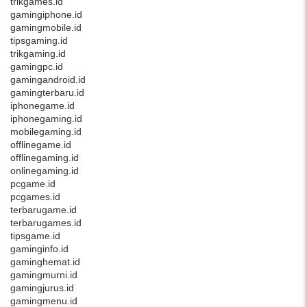
trikgames.id
gamingiphone.id
gamingmobile.id
tipsgaming.id
trikgaming.id
gamingpc.id
gamingandroid.id
gamingterbaru.id
iphonegame.id
iphonegaming.id
mobilegaming.id
offlinegame.id
offlinegaming.id
onlinegaming.id
pcgame.id
pcgames.id
terbarugame.id
terbarugames.id
tipsgame.id
gaminginfo.id
gaminghemat.id
gamingmurni.id
gamingjurus.id
gamingmenu.id