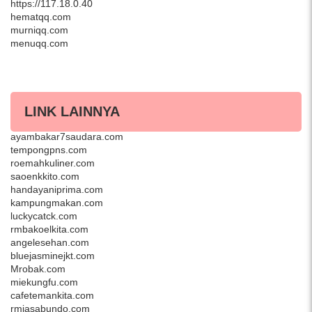
https://117.18.0.40
hematqq.com
murniqq.com
menuqq.com
LINK LAINNYA
lesehangurame.com
ayambakar7saudara.com
tempongpns.com
roemahkuliner.com
saoenkkito.com
handayaniprima.com
kampungmakan.com
luckycatck.com
rmbakoelkita.com
angelesehan.com
bluejasminejkt.com
Mrobak.com
miekungfu.com
cafetemankita.com
rmjasabundo.com