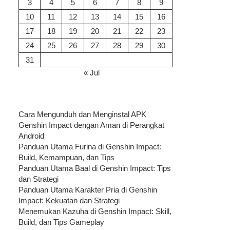
3
4
5
6
7
8
9
10
11
12
13
14
15
16
17
18
19
20
21
22
23
24
25
26
27
28
29
30
31
« Jul
Cara Mengunduh dan Menginstal APK
Genshin Impact dengan Aman di Perangkat
Android
Panduan Utama Furina di Genshin Impact:
Build, Kemampuan, dan Tips
Panduan Utama Baal di Genshin Impact: Tips
dan Strategi
Panduan Utama Karakter Pria di Genshin
Impact: Kekuatan dan Strategi
Menemukan Kazuha di Genshin Impact: Skill,
Build, dan Tips Gameplay