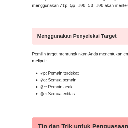
menggunakan
/tp @p 100 50 100
akan mentele
Menggunakan Penyeleksi Target
Pemilih target memungkinkan Anda menentukan ent
meliputi:
@p
: Pemain terdekat
@a
: Semua pemain
@r
: Pemain acak
@e
: Semua entitas
Tip dan Trik untuk Penguasaan