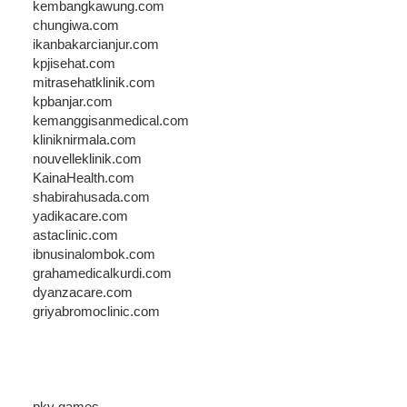
kembangkawung.com
chungiwa.com
ikanbakarcianjur.com
kpjisehat.com
mitrasehatklinik.com
kpbanjar.com
kemanggisanmedical.com
kliniknirmala.com
nouvelleklinik.com
KainaHealth.com
shabirahusada.com
yadikacare.com
astaclinic.com
ibnusinalombok.com
grahamedicalkurdi.com
dyanzacare.com
griyabromoclinic.com
pkv games