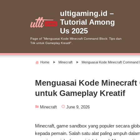
Skip
to
ultigaming.id –
content
Tutorial Among
Us 2025
Page of "Menguasai Kode Minecraft Command Block: Tips dan
Trik untuk Gameplay Kreatif".
Home
Minecraft
Menguasai Kode Minecraft Command Bl
Menguasai Kode Minecraft
untuk Gameplay Kreatif
Minecraft
June 9, 2026
Minecraft, game sandbox yang populer secara globa
kepada pemain. Salah satu alat paling ampuh dala