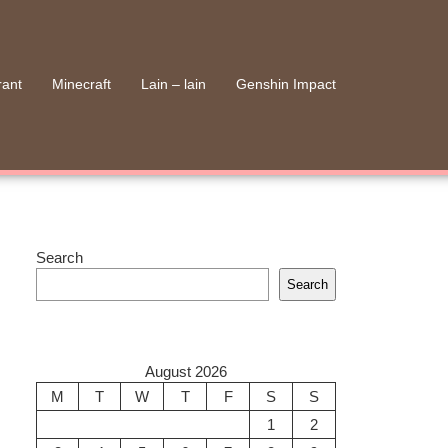
rant
Minecraft
Lain – lain
Genshin Impact
Search
Search
August 2026
M
T
W
T
F
S
S
1
2