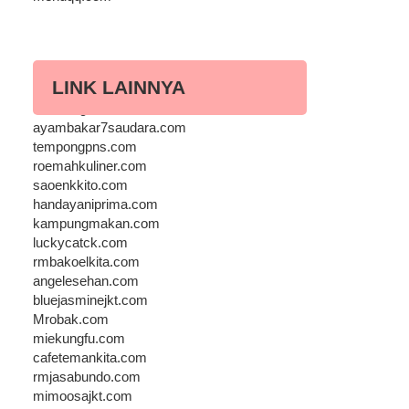
LINK LAINNYA
lesehangurame.com
ayambakar7saudara.com
tempongpns.com
roemahkuliner.com
saoenkkito.com
handayaniprima.com
kampungmakan.com
luckycatck.com
rmbakoelkita.com
angelesehan.com
bluejasminejkt.com
Mrobak.com
miekungfu.com
cafetemankita.com
rmjasabundo.com
mimoosajkt.com