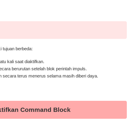
i tujuan berbeda:
u kali saat diaktifkan.
cara berurutan setelah blok perintah impuls.
h secara terus menerus selama masih diberi daya.
ktifkan Command Block