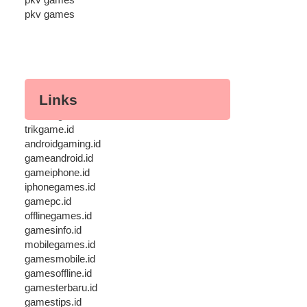
pkv games
Links
androidgame.id
trikgame.id
androidgaming.id
gameandroid.id
gameiphone.id
iphonegames.id
gamepc.id
offlinegames.id
gamesinfo.id
mobilegames.id
gamesmobile.id
gamesoffline.id
gamesterbaru.id
gamestips.id