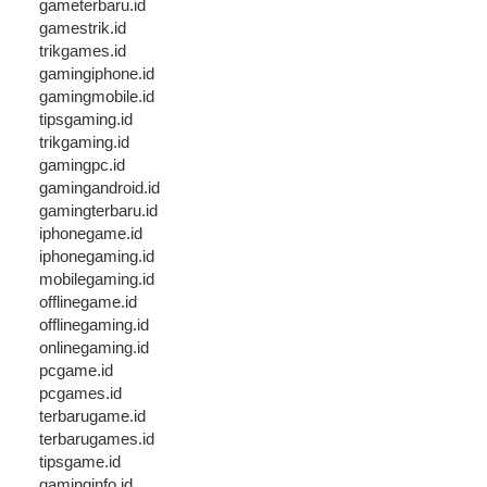
gameterbaru.id
gamestrik.id
trikgames.id
gamingiphone.id
gamingmobile.id
tipsgaming.id
trikgaming.id
gamingpc.id
gamingandroid.id
gamingterbaru.id
iphonegame.id
iphonegaming.id
mobilegaming.id
offlinegame.id
offlinegaming.id
onlinegaming.id
pcgame.id
pcgames.id
terbarugame.id
terbarugames.id
tipsgame.id
gaminginfo.id