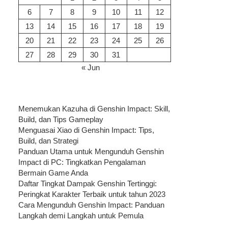
6
7
8
9
10
11
12
13
14
15
16
17
18
19
20
21
22
23
24
25
26
27
28
29
30
31
« Jun
Menemukan Kazuha di Genshin Impact: Skill,
Build, dan Tips Gameplay
Menguasai Xiao di Genshin Impact: Tips,
Build, dan Strategi
Panduan Utama untuk Mengunduh Genshin
Impact di PC: Tingkatkan Pengalaman
Bermain Game Anda
Daftar Tingkat Dampak Genshin Tertinggi:
Peringkat Karakter Terbaik untuk tahun 2023
Cara Mengunduh Genshin Impact: Panduan
Langkah demi Langkah untuk Pemula