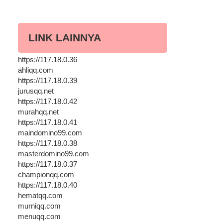
LINK LAINNYA
asikqq.com
https://117.18.0.36
ahliqq.com
https://117.18.0.39
jurusqq.net
https://117.18.0.42
murahqq.net
https://117.18.0.41
maindomino99.com
https://117.18.0.38
masterdomino99.com
https://117.18.0.37
championqq.com
https://117.18.0.40
hematqq.com
murniqq.com
menuqq.com