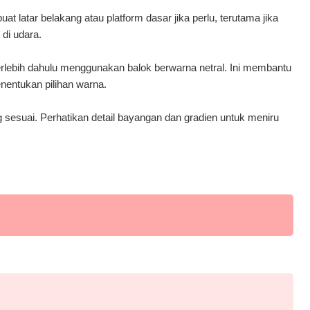
 latar belakang atau platform dasar jika perlu, terutama jika
di udara.
erlebih dahulu menggunakan balok berwarna netral. Ini membantu
nentukan pilihan warna.
g sesuai. Perhatikan detail bayangan dan gradien untuk meniru