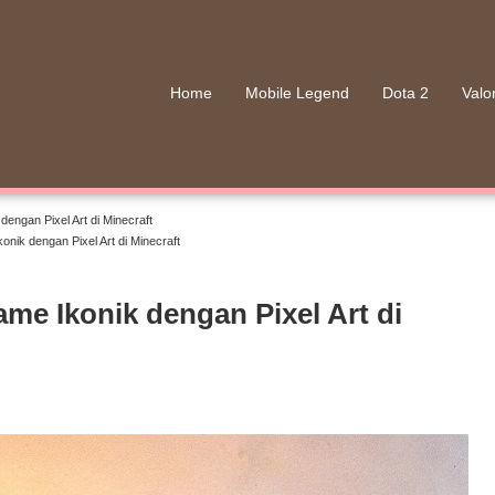
Home
Mobile Legend
Dota 2
Valo
engan Pixel Art di Minecraft
nik dengan Pixel Art di Minecraft
me Ikonik dengan Pixel Art di