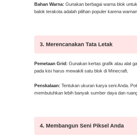
Bahan Warna:
Gunakan berbagai warna blok untuk m
balok terakota adalah pilihan populer karena warna
3. Merencanakan Tata Letak
Pemetaan Grid:
Gunakan kertas grafik atau alat g
pada kisi harus mewakili satu blok di Minecraft.
Penskalaan:
Tentukan ukuran karya seni Anda. Pot
membutuhkan lebih banyak sumber daya dan ruang
4. Membangun Seni Piksel Anda