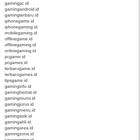
gamingpc.id
gamingandroid.id
gamingterbaru.id
iphonegame.id
iphonegaming.id
mobilegaming.id
offlinegame.id
offlinegaming.id
onlinegaming.id
pcgame.id
pcgames.id
terbarugame.id
terbarugames.id
tipsgame.id
gaminginfo.id
gaminghemat.id
gamingmurni.id
gamingjurus.id
gamingmenu.id
gamingasik.id
gamingahli.id
gamingarea.id
gamingzona.id
jurusgaming.id