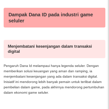
Dampak Dana ID pada industri game
seluler
Menjembatani kesenjangan dalam transaksi
digital
Pengaruh Dana Id melampaui hanya legenda seluler. Dengan
memberikan solusi keuangan yang aman dan ramping, ia
menjembatani kesenjangan yang ada dalam transaksi digital.
Inisiatif ini mendorong lebih banyak pemain untuk terlibat dalam
pembelian dalam game, pada akhirnya mendorong pertumbuhan
dalam ekonomi game seluler.