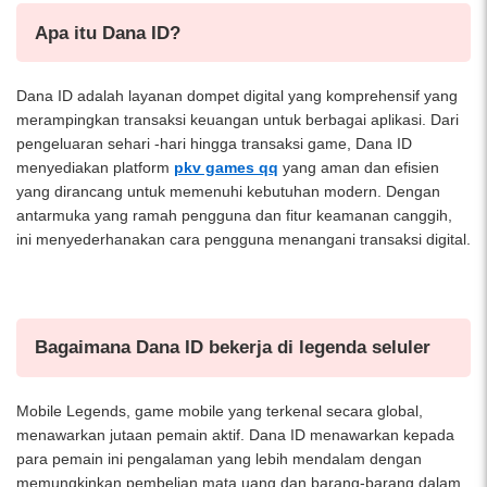
Apa itu Dana ID?
Dana ID adalah layanan dompet digital yang komprehensif yang
merampingkan transaksi keuangan untuk berbagai aplikasi. Dari
pengeluaran sehari -hari hingga transaksi game, Dana ID
menyediakan platform
pkv games qq
yang aman dan efisien
yang dirancang untuk memenuhi kebutuhan modern. Dengan
antarmuka yang ramah pengguna dan fitur keamanan canggih,
ini menyederhanakan cara pengguna menangani transaksi digital.
Bagaimana Dana ID bekerja di legenda seluler
Mobile Legends, game mobile yang terkenal secara global,
menawarkan jutaan pemain aktif. Dana ID menawarkan kepada
para pemain ini pengalaman yang lebih mendalam dengan
memungkinkan pembelian mata uang dan barang-barang dalam