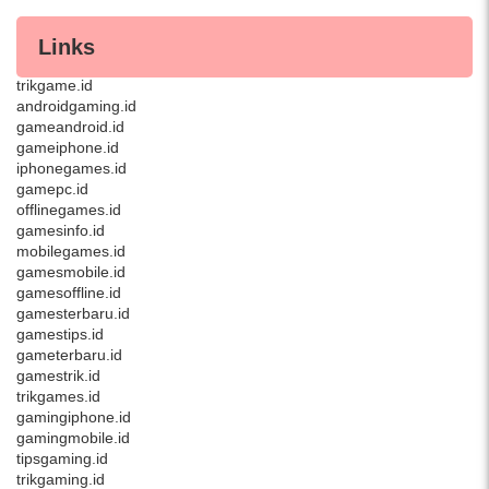
Links
androidgame.id
trikgame.id
androidgaming.id
gameandroid.id
gameiphone.id
iphonegames.id
gamepc.id
offlinegames.id
gamesinfo.id
mobilegames.id
gamesmobile.id
gamesoffline.id
gamesterbaru.id
gamestips.id
gameterbaru.id
gamestrik.id
trikgames.id
gamingiphone.id
gamingmobile.id
tipsgaming.id
trikgaming.id