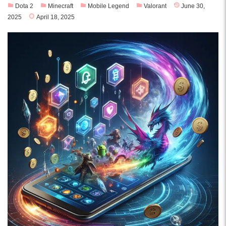
Dota 2
Minecraft
Mobile Legend
Valorant
June 30,
2025
April 18, 2025