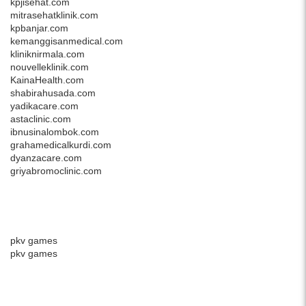
kpjisehat.com
mitrasehatklinik.com
kpbanjar.com
kemanggisanmedical.com
kliniknirmala.com
nouvelleklinik.com
KainaHealth.com
shabirahusada.com
yadikacare.com
astaclinic.com
ibnusinalombok.com
grahamedicalkurdi.com
dyanzacare.com
griyabromoclinic.com
pkv games
pkv games