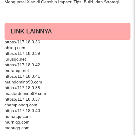
Menguasai Xiao di Genshin Impact: Tips, Build, dan Strategi
LINK LAINNYA
asikqq.com
https://117.18.0.36
ahliqq.com
https://117.18.0.39
jurusqq.net
https://117.18.0.42
murahqq.net
https://117.18.0.41
maindomino99.com
https://117.18.0.38
masterdomino99.com
https://117.18.0.37
championqq.com
https://117.18.0.40
hematqq.com
murniqq.com
menuqq.com