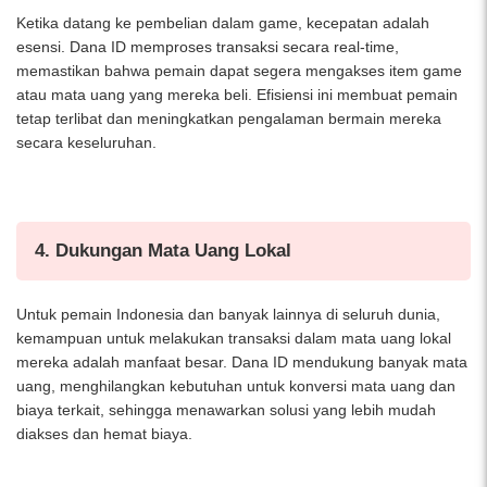
Ketika datang ke pembelian dalam game, kecepatan adalah
esensi. Dana ID memproses transaksi secara real-time,
memastikan bahwa pemain dapat segera mengakses item game
atau mata uang yang mereka beli. Efisiensi ini membuat pemain
tetap terlibat dan meningkatkan pengalaman bermain mereka
secara keseluruhan.
4.
Dukungan Mata Uang Lokal
Untuk pemain Indonesia dan banyak lainnya di seluruh dunia,
kemampuan untuk melakukan transaksi dalam mata uang lokal
mereka adalah manfaat besar. Dana ID mendukung banyak mata
uang, menghilangkan kebutuhan untuk konversi mata uang dan
biaya terkait, sehingga menawarkan solusi yang lebih mudah
diakses dan hemat biaya.