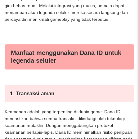
gim bebas repot. Melalui integrasi yang mulus, pemain dapat
menambah akun legenda seluler mereka secara langsung dan
percaya diri menikmati gameplay yang tidak terputus.
Manfaat menggunakan Dana ID untuk
legenda seluler
1.
Transaksi aman
Keamanan adalah yang terpenting di dunia game. Dana ID
memastikan bahwa semua transaksi dilindungi oleh teknologi
keamanan mutakhir. Dengan menggabungkan protokol
keamanan berlapis-lapis, Dana ID meminimalkan risiko penipuan
dan ancaman dunia maya, memberikan ketenangan pikiran pada