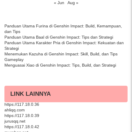
« Jun
Aug »
Panduan Utama Furina di Genshin Impact: Build, Kemampuan,
dan Tips
Panduan Utama Baal di Genshin Impact: Tips dan Strategi
Panduan Utama Karakter Pria di Genshin Impact: Kekuatan dan
Strategi
Menemukan Kazuha di Genshin Impact: Skill, Build, dan Tips
Gameplay
Menguasai Xiao di Genshin Impact: Tips, Build, dan Strategi
LINK LAINNYA
asikqq.com
https://117.18.0.36
ahliqq.com
https://117.18.0.39
jurusqq.net
https://117.18.0.42