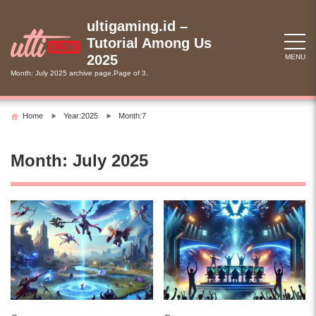
Skip
to
ultigaming.id –
content
Tutorial Among Us
2025
MENU
Month:
July 2025
archive page.Page of 3.
Home
Year:2025
Month:7
Month:
July 2025