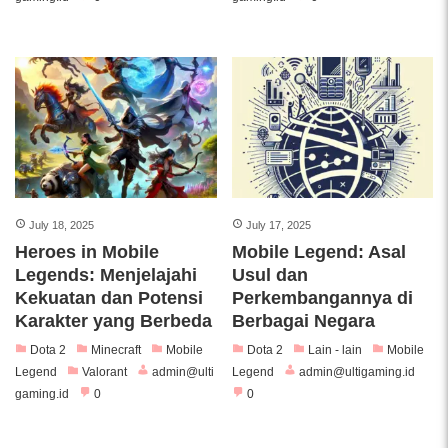
July 18, 2025
July 17, 2025
Heroes in Mobile
Mobile Legend: Asal
Legends: Menjelajahi
Usul dan
Kekuatan dan Potensi
Perkembangannya di
Karakter yang Berbeda
Berbagai Negara
Dota 2
Minecraft
Mobile
Dota 2
Lain - lain
Mobile
Legend
Valorant
admin@ulti
Legend
admin@ultigaming.id
gaming.id
0
0