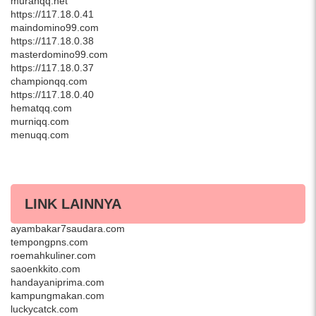
murahqq.net
https://117.18.0.41
maindomino99.com
https://117.18.0.38
masterdomino99.com
https://117.18.0.37
championqq.com
https://117.18.0.40
hematqq.com
murniqq.com
menuqq.com
LINK LAINNYA
lesehangurame.com
ayambakar7saudara.com
tempongpns.com
roemahkuliner.com
saoenkkito.com
handayaniprima.com
kampungmakan.com
luckycatck.com