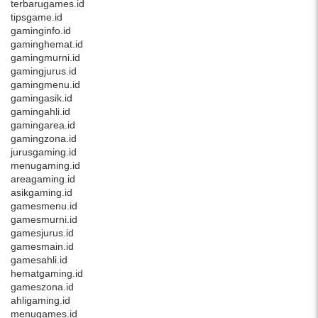
terbarugames.id
tipsgame.id
gaminginfo.id
gaminghemat.id
gamingmurni.id
gamingjurus.id
gamingmenu.id
gamingasik.id
gamingahli.id
gamingarea.id
gamingzona.id
jurusgaming.id
menugaming.id
areagaming.id
asikgaming.id
gamesmenu.id
gamesmurni.id
gamesjurus.id
gamesmain.id
gamesahli.id
hematgaming.id
gameszona.id
ahligaming.id
menugames.id