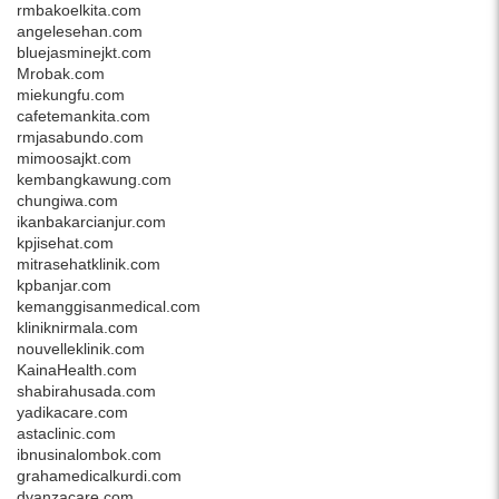
rmbakoelkita.com
angelesehan.com
bluejasminejkt.com
Mrobak.com
miekungfu.com
cafetemankita.com
rmjasabundo.com
mimoosajkt.com
kembangkawung.com
chungiwa.com
ikanbakarcianjur.com
kpjisehat.com
mitrasehatklinik.com
kpbanjar.com
kemanggisanmedical.com
kliniknirmala.com
nouvelleklinik.com
KainaHealth.com
shabirahusada.com
yadikacare.com
astaclinic.com
ibnusinalombok.com
grahamedicalkurdi.com
dyanzacare.com