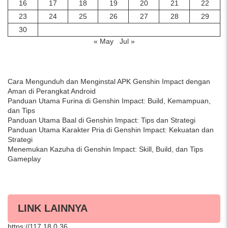
16
17
18
19
20
21
22
23
24
25
26
27
28
29
30
« May
Jul »
Cara Mengunduh dan Menginstal APK Genshin Impact dengan
Aman di Perangkat Android
Panduan Utama Furina di Genshin Impact: Build, Kemampuan,
dan Tips
Panduan Utama Baal di Genshin Impact: Tips dan Strategi
Panduan Utama Karakter Pria di Genshin Impact: Kekuatan dan
Strategi
Menemukan Kazuha di Genshin Impact: Skill, Build, dan Tips
Gameplay
LINK LAINNYA
asikqq.com
https://117.18.0.36