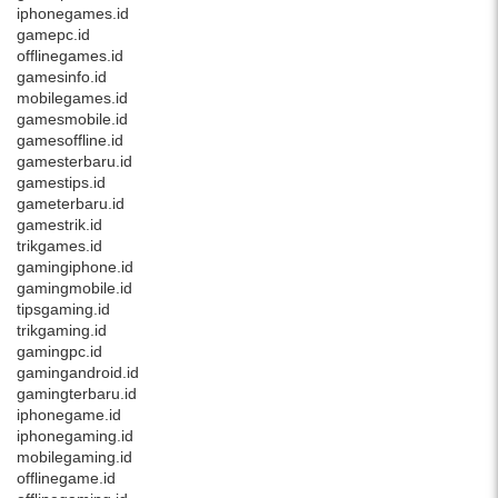
iphonegames.id
gamepc.id
offlinegames.id
gamesinfo.id
mobilegames.id
gamesmobile.id
gamesoffline.id
gamesterbaru.id
gamestips.id
gameterbaru.id
gamestrik.id
trikgames.id
gamingiphone.id
gamingmobile.id
tipsgaming.id
trikgaming.id
gamingpc.id
gamingandroid.id
gamingterbaru.id
iphonegame.id
iphonegaming.id
mobilegaming.id
offlinegame.id