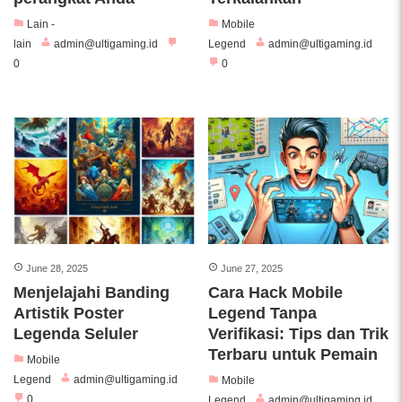
Lain -
Mobile
lain
admin@ultigaming.id
Legend
admin@ultigaming.id
0
0
June 28, 2025
June 27, 2025
Menjelajahi Banding
Cara Hack Mobile
Artistik Poster
Legend Tanpa
Legenda Seluler
Verifikasi: Tips dan Trik
Terbaru untuk Pemain
Mobile
Legend
admin@ultigaming.id
Mobile
0
Legend
admin@ultigaming.id