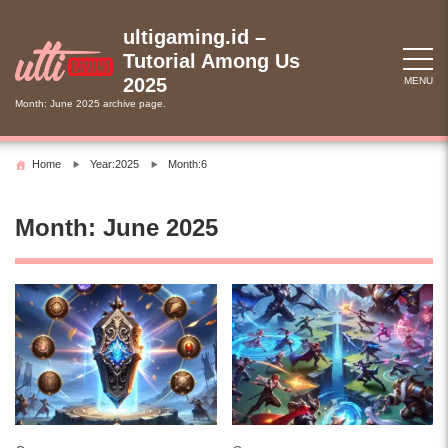
Skip
to
ultigaming.id –
content
Tutorial Among Us
2025
MENU
Month:
June 2025
archive page.
Home
Year:2025
Month:6
Month:
June 2025