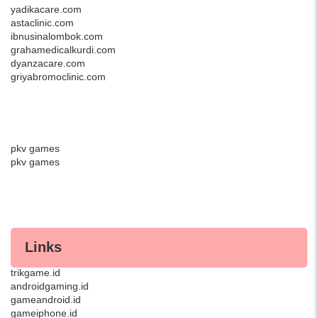
yadikacare.com
astaclinic.com
ibnusinalombok.com
grahamedicalkurdi.com
dyanzacare.com
griyabromoclinic.com
pkv games
pkv games
Links
androidgame.id
trikgame.id
androidgaming.id
gameandroid.id
gameiphone.id