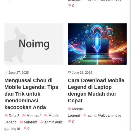
0
June 27, 2025
June 26, 2025
Menguasai Chou di
Cara Download Mobile
Mobile Legends: Tips
Legend di Laptop
dan Trik untuk
dengan Mudah dan
mendominasi
Cepat
kecocokan Anda
Mobile
Legend
admin@ultigaming.id
Dota 2
Minecraft
Mobile
0
Legend
Valorant
admin@ulti
gaming.id
0