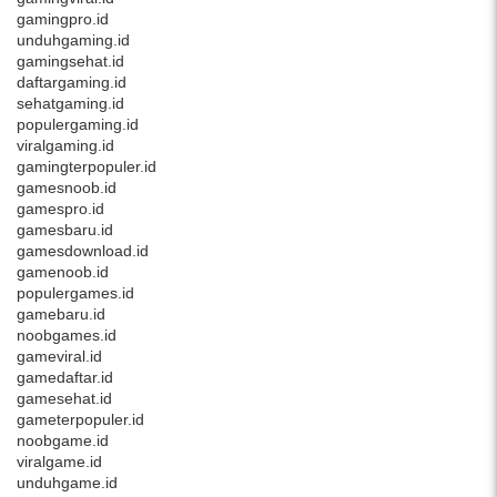
gamingpro.id
unduhgaming.id
gamingsehat.id
daftargaming.id
sehatgaming.id
populergaming.id
viralgaming.id
gamingterpopuler.id
gamesnoob.id
gamespro.id
gamesbaru.id
gamesdownload.id
gamenoob.id
populergames.id
gamebaru.id
noobgames.id
gameviral.id
gamedaftar.id
gamesehat.id
gameterpopuler.id
noobgame.id
viralgame.id
unduhgame.id