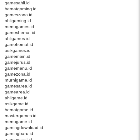
gamesahli.id
hematgaming.id
gameszona.id
ahligaming.id
menugames.id
gameshemat.id
ahligames.id
gamehemat.id
asikgames.id
gamemain.id
gamejurus.id
gamemenu.id
gamezona.id
murnigame.id
gamesarea.id
gamearea.id
ahligame.id
asikgame.id
hematgame.id
mastergames.id
menugame.id
gamingdownload.id
gamingbaru.id
gamingviral.id