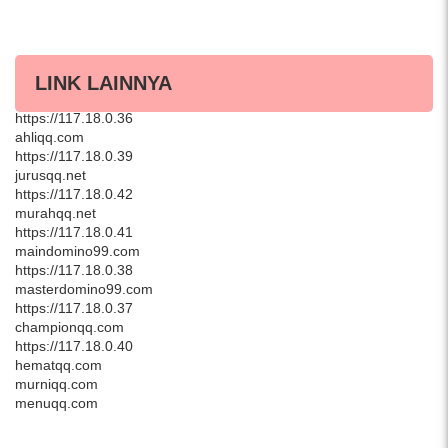
LINK LAINNYA
asikqq.com
https://117.18.0.36
ahliqq.com
https://117.18.0.39
jurusqq.net
https://117.18.0.42
murahqq.net
https://117.18.0.41
maindomino99.com
https://117.18.0.38
masterdomino99.com
https://117.18.0.37
championqq.com
https://117.18.0.40
hematqq.com
murniqq.com
menuqq.com