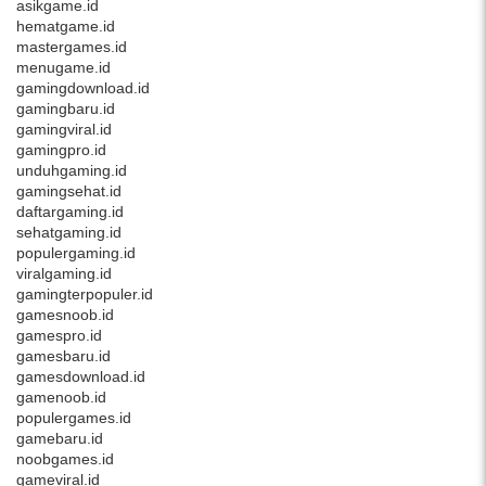
asikgame.id
hematgame.id
mastergames.id
menugame.id
gamingdownload.id
gamingbaru.id
gamingviral.id
gamingpro.id
unduhgaming.id
gamingsehat.id
daftargaming.id
sehatgaming.id
populergaming.id
viralgaming.id
gamingterpopuler.id
gamesnoob.id
gamespro.id
gamesbaru.id
gamesdownload.id
gamenoob.id
populergames.id
gamebaru.id
noobgames.id
gameviral.id