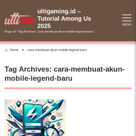
Skip
to
ultigaming.id –
content
Tutorial Among Us
2025
MENU
Page of "Tag Archives:
cara-membuat-akun-mobile-legend-baru
".
Home
cara-membuat-akun-mobile-legend-baru
Tag Archives:
cara-membuat-akun-
mobile-legend-baru