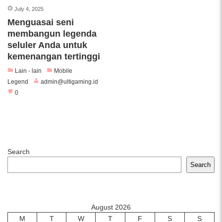
July 4, 2025
Menguasai seni
membangun legenda
seluler Anda untuk
kemenangan tertinggi
Lain - lain
Mobile
Legend
admin@ultigaming.id
0
Search
Search
August 2026
M
T
W
T
F
S
S