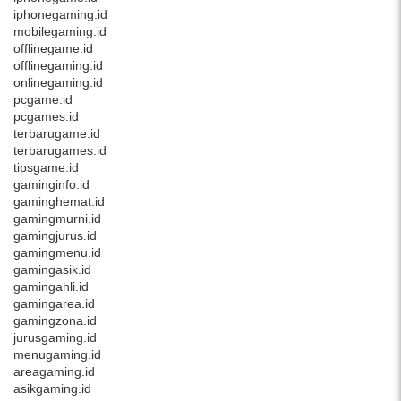
iphonegaming.id
mobilegaming.id
offlinegame.id
offlinegaming.id
onlinegaming.id
pcgame.id
pcgames.id
terbarugame.id
terbarugames.id
tipsgame.id
gaminginfo.id
gaminghemat.id
gamingmurni.id
gamingjurus.id
gamingmenu.id
gamingasik.id
gamingahli.id
gamingarea.id
gamingzona.id
jurusgaming.id
menugaming.id
areagaming.id
asikgaming.id