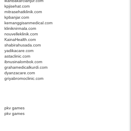
ikanbakarcianjur.com
kpjisehat.com
mitrasehatklinik.com
kpbanjar.com
kemanggisanmedical.com
kliniknirmala.com
nouvelleklinik.com
KainaHealth.com
shabirahusada.com
yadikacare.com
astaclinic.com
ibnusinalombok.com
grahamedicalkurdi.com
dyanzacare.com
griyabromoclinic.com
pkv games
pkv games