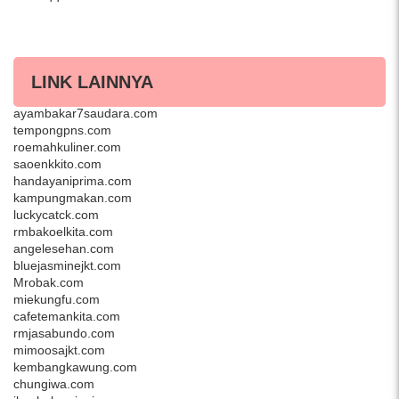
LINK LAINNYA
lesehangurame.com
ayambakar7saudara.com
tempongpns.com
roemahkuliner.com
saoenkkito.com
handayaniprima.com
kampungmakan.com
luckycatck.com
rmbakoelkita.com
angelesehan.com
bluejasminejkt.com
Mrobak.com
miekungfu.com
cafetemankita.com
rmjasabundo.com
mimoosajkt.com
kembangkawung.com
chungiwa.com