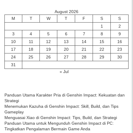
August 2026
M
T
W
T
F
S
S
1
2
3
4
5
6
7
8
9
10
11
12
13
14
15
16
17
18
19
20
21
22
23
24
25
26
27
28
29
30
31
« Jul
Panduan Utama Karakter Pria di Genshin Impact: Kekuatan dan
Strategi
Menemukan Kazuha di Genshin Impact: Skill, Build, dan Tips
Gameplay
Menguasai Xiao di Genshin Impact: Tips, Build, dan Strategi
Panduan Utama untuk Mengunduh Genshin Impact di PC:
Tingkatkan Pengalaman Bermain Game Anda