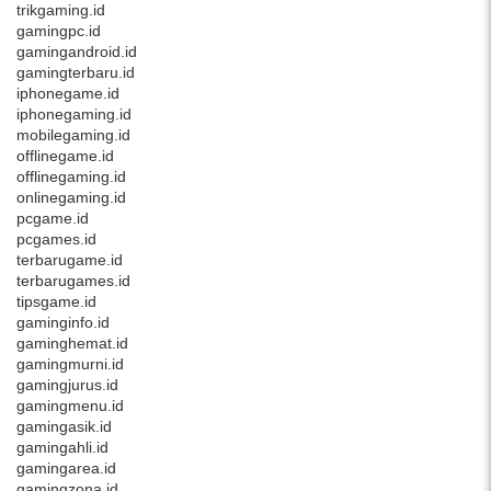
trikgaming.id
gamingpc.id
gamingandroid.id
gamingterbaru.id
iphonegame.id
iphonegaming.id
mobilegaming.id
offlinegame.id
offlinegaming.id
onlinegaming.id
pcgame.id
pcgames.id
terbarugame.id
terbarugames.id
tipsgame.id
gaminginfo.id
gaminghemat.id
gamingmurni.id
gamingjurus.id
gamingmenu.id
gamingasik.id
gamingahli.id
gamingarea.id
gamingzona.id