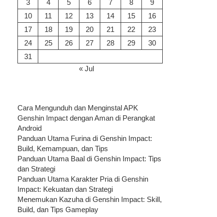
3
4
5
6
7
8
9
10
11
12
13
14
15
16
17
18
19
20
21
22
23
24
25
26
27
28
29
30
31
« Jul
Cara Mengunduh dan Menginstal APK
Genshin Impact dengan Aman di Perangkat
Android
Panduan Utama Furina di Genshin Impact:
Build, Kemampuan, dan Tips
Panduan Utama Baal di Genshin Impact: Tips
dan Strategi
Panduan Utama Karakter Pria di Genshin
Impact: Kekuatan dan Strategi
Menemukan Kazuha di Genshin Impact: Skill,
Build, dan Tips Gameplay