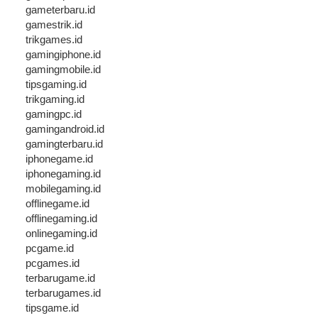
gameterbaru.id
gamestrik.id
trikgames.id
gamingiphone.id
gamingmobile.id
tipsgaming.id
trikgaming.id
gamingpc.id
gamingandroid.id
gamingterbaru.id
iphonegame.id
iphonegaming.id
mobilegaming.id
offlinegame.id
offlinegaming.id
onlinegaming.id
pcgame.id
pcgames.id
terbarugame.id
terbarugames.id
tipsgame.id