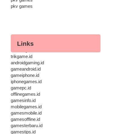
pkv games
Links
androidgame.id
trikgame.id
androidgaming.id
gameandroid.id
gameiphone.id
iphonegames.id
gamepc.id
offlinegames.id
gamesinfo.id
mobilegames.id
gamesmobile.id
gamesoffline.id
gamesterbaru.id
gamestips.id