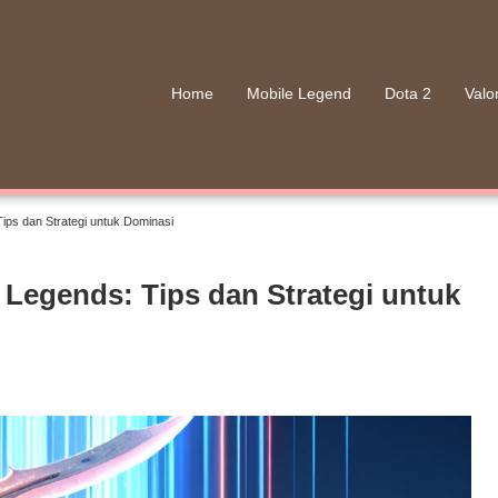
Home
Mobile Legend
Dota 2
Valo
ips dan Strategi untuk Dominasi
 Legends: Tips dan Strategi untuk