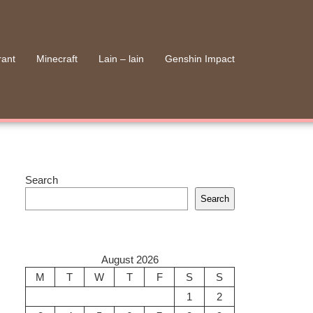
rant
Minecraft
Lain – lain
Genshin Impact
Search
Search
August 2026
M
T
W
T
F
S
S
1
2