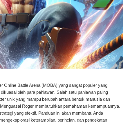
r Online Battle Arena (MOBA) yang sangat populer yang
ikuasai oleh para pahlawan. Salah satu pahlawan paling
akter unik yang mampu berubah antara bentuk manusia dan
is. Menguasai Roger membutuhkan pemahaman kemampuannya,
ategi yang efektif. Panduan ini akan membantu Anda
engeksplorasi keterampilan, perincian, dan pendekatan