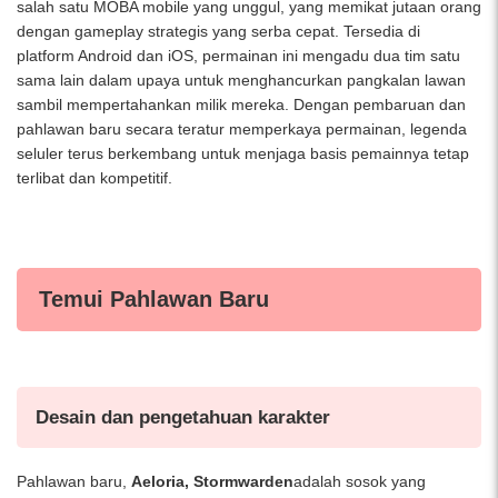
salah satu MOBA mobile yang unggul, yang memikat jutaan orang
dengan gameplay strategis yang serba cepat. Tersedia di
platform Android dan iOS, permainan ini mengadu dua tim satu
sama lain dalam upaya untuk menghancurkan pangkalan lawan
sambil mempertahankan milik mereka. Dengan pembaruan dan
pahlawan baru secara teratur memperkaya permainan, legenda
seluler terus berkembang untuk menjaga basis pemainnya tetap
terlibat dan kompetitif.
Temui Pahlawan Baru
Desain dan pengetahuan karakter
Pahlawan baru,
Aeloria, Stormwarden
adalah sosok yang