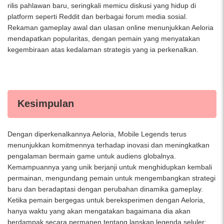
rilis pahlawan baru, seringkali memicu diskusi yang hidup di
platform seperti Reddit dan berbagai forum media sosial.
Rekaman gameplay awal dan ulasan online menunjukkan Aeloria
mendapatkan popularitas, dengan pemain yang menyatakan
kegembiraan atas kedalaman strategis yang ia perkenalkan.
Kesimpulan
Dengan diperkenalkannya Aeloria, Mobile Legends terus
menunjukkan komitmennya terhadap inovasi dan meningkatkan
pengalaman bermain game untuk audiens globalnya.
Kemampuannya yang unik berjanji untuk menghidupkan kembali
permainan, mengundang pemain untuk mengembangkan strategi
baru dan beradaptasi dengan perubahan dinamika gameplay.
Ketika pemain bergegas untuk bereksperimen dengan Aeloria,
hanya waktu yang akan mengatakan bagaimana dia akan
berdampak secara permanen tentang lanskap legenda seluler: