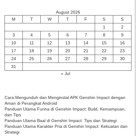
August 2026
M
T
W
T
F
S
S
1
2
3
4
5
6
7
8
9
10
11
12
13
14
15
16
17
18
19
20
21
22
23
24
25
26
27
28
29
30
31
« Jul
Cara Mengunduh dan Menginstal APK Genshin Impact dengan
Aman di Perangkat Android
Panduan Utama Furina di Genshin Impact: Build, Kemampuan,
dan Tips
Panduan Utama Baal di Genshin Impact: Tips dan Strategi
Panduan Utama Karakter Pria di Genshin Impact: Kekuatan dan
Strategi