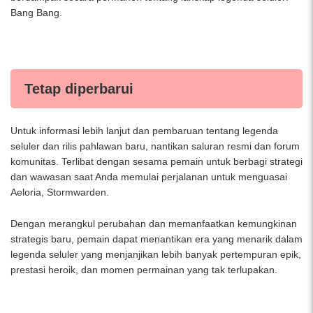
Bang Bang.
Tetap diperbarui
Untuk informasi lebih lanjut dan pembaruan tentang legenda
seluler dan rilis pahlawan baru, nantikan saluran resmi dan forum
komunitas. Terlibat dengan sesama pemain untuk berbagi strategi
dan wawasan saat Anda memulai perjalanan untuk menguasai
Aeloria, Stormwarden.
Dengan merangkul perubahan dan memanfaatkan kemungkinan
strategis baru, pemain dapat menantikan era yang menarik dalam
legenda seluler yang menjanjikan lebih banyak pertempuran epik,
prestasi heroik, dan momen permainan yang tak terlupakan.