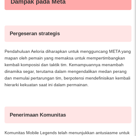
Dampak pada Meta
Pergeseran strategis
Pendahuluan Aeloria diharapkan untuk mengguncang META yang
mapan oleh pemain yang memaksa untuk mempertimbangkan
kembali komposisi dan taktik tim. Kemampuannya menambah
dinamika segar, terutama dalam mengendalikan medan perang
dan memulai pertarungan tim, berpotensi mendefinisikan kembali
hierarki kekuatan saat ini dalam permainan.
Penerimaan Komunitas
Komunitas Mobile Legends telah menunjukkan antusiasme untuk