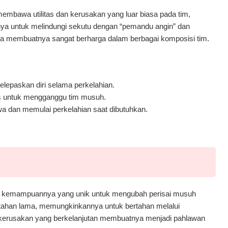
embawa utilitas dan kerusakan yang luar biasa pada tim,
 untuk melindungi sekutu dengan “pemandu angin” dan
a membuatnya sangat berharga dalam berbagai komposisi tim.
elepaskan diri selama perkelahian.
is untuk mengganggu tim musuh.
 dan memulai perkelahian saat dibutuhkan.
a kemampuannya yang unik untuk mengubah perisai musuh
 tahan lama, memungkinkannya untuk bertahan melalui
t kerusakan yang berkelanjutan membuatnya menjadi pahlawan