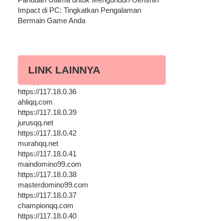
Impact di PC: Tingkatkan Pengalaman
Bermain Game Anda
LINK LAINNYA
asikqq.com
https://117.18.0.36
ahliqq.com
https://117.18.0.39
jurusqq.net
https://117.18.0.42
murahqq.net
https://117.18.0.41
maindomino99.com
https://117.18.0.38
masterdomino99.com
https://117.18.0.37
championqq.com
https://117.18.0.40