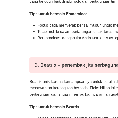
yang tangguh baik di jalur solo dan pertarungan tim.
Tips untuk bermain Esmeralda:
Fokus pada menyerap perisai musuh untuk me
Tetap mobile dalam pertarungan untuk terus 
Berkoordinasi dengan tim Anda untuk inisiasi op
D. Beatrix – penembak jitu serbagun
Beatrix unik karena kemampuannya untuk beralih d
menawarkan keunggulan berbeda. Fleksibilitas ini
pertarungan dan situasi, menjadikannya pilihan tera
Tips untuk bermain Beatrix: