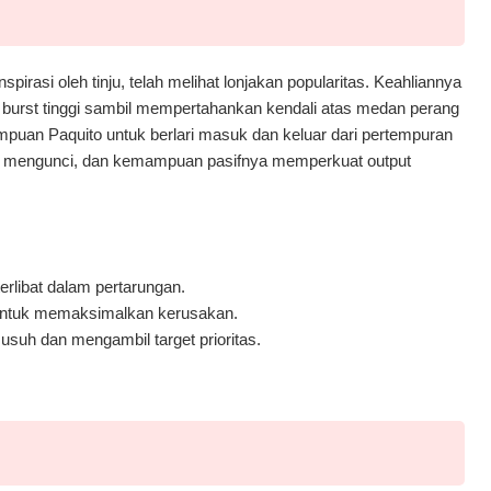
spirasi oleh tinju, telah melihat lonjakan popularitas. Keahliannya
urst tinggi sambil mempertahankan kendali atas medan perang
an Paquito untuk berlari masuk dan keluar dari pertempuran
k mengunci, dan kemampuan pasifnya memperkuat output
rlibat dalam pertarungan.
ntuk memaksimalkan kerusakan.
suh dan mengambil target prioritas.