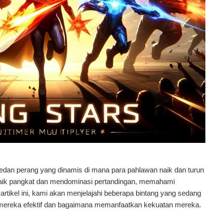
edan perang yang dinamis di mana para pahlawan naik dan turun
naik pangkat dan mendominasi pertandingan, memahami
artikel ini, kami akan menjelajahi beberapa bintang yang sedang
 mereka efektif dan bagaimana memanfaatkan kekuatan mereka.