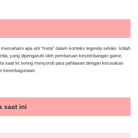
memahami apa arti “meta” dalam konteks legenda seluler. Istilah
rsedia, yang dipengaruhi oleh pembaruan keseimbangan game,
eta saat ini sering menyoroti para pahlawan dengan kerusakan
an keserbagunaan.
 saat ini