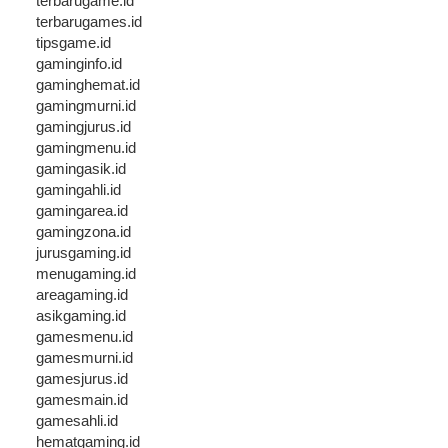
terbarugame.id
terbarugames.id
tipsgame.id
gaminginfo.id
gaminghemat.id
gamingmurni.id
gamingjurus.id
gamingmenu.id
gamingasik.id
gamingahli.id
gamingarea.id
gamingzona.id
jurusgaming.id
menugaming.id
areagaming.id
asikgaming.id
gamesmenu.id
gamesmurni.id
gamesjurus.id
gamesmain.id
gamesahli.id
hematgaming.id