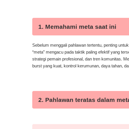
1. Memahami meta saat ini
Sebelum menggali pahlawan tertentu, penting untuk 
“meta” mengacu pada taktik paling efektif yang te
strategi pemain profesional, dan tren komunitas. M
burst yang kuat, kontrol kerumunan, daya tahan, d
2. Pahlawan teratas dalam meta