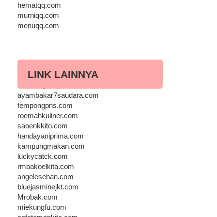
hematqq.com
murniqq.com
menuqq.com
LINK LAINNYA
lesehangurame.com
ayambakar7saudara.com
tempongpns.com
roemahkuliner.com
saoenkkito.com
handayaniprima.com
kampungmakan.com
luckycatck.com
rmbakoelkita.com
angelesehan.com
bluejasminejkt.com
Mrobak.com
miekungfu.com