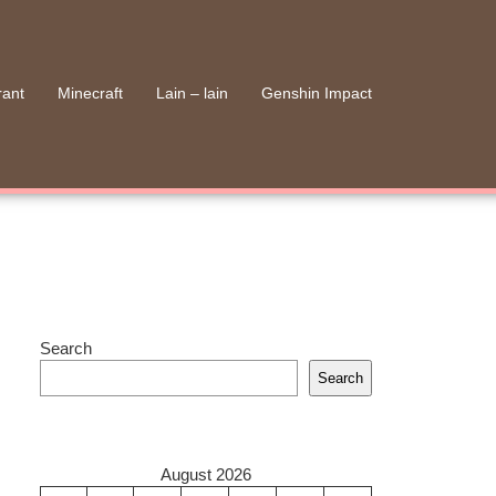
rant
Minecraft
Lain – lain
Genshin Impact
Search
Search
August 2026