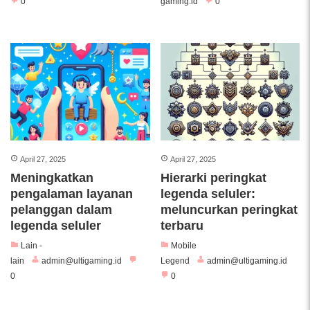
0
gaming.id
0
April 27, 2025
April 27, 2025
Meningkatkan
Hierarki peringkat
pengalaman layanan
legenda seluler:
pelanggan dalam
meluncurkan peringkat
legenda seluler
terbaru
Lain -
Mobile
lain
admin@ultigaming.id
Legend
admin@ultigaming.id
0
0