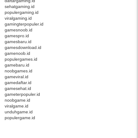
daftargaming.id
sehatgaming.id
populergaming.id
viralgaming.id
gamingterpopuler.id
gamesnoob.id
gamespro.id
gamesbaru.id
gamesdownload.id
gamenoob.id
populergames.id
gamebaru.id
noobgames.id
gameviral.id
gamedaftar.id
gamesehat.id
gameterpopuler.id
noobgame.id
viralgame.id
unduhgame.id
populergame.id