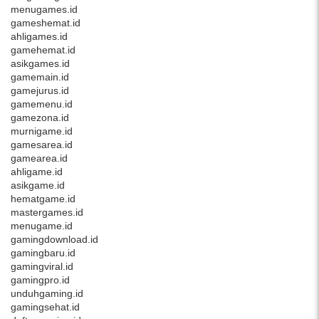
menugames.id
gameshemat.id
ahligames.id
gamehemat.id
asikgames.id
gamemain.id
gamejurus.id
gamemenu.id
gamezona.id
murnigame.id
gamesarea.id
gamearea.id
ahligame.id
asikgame.id
hematgame.id
mastergames.id
menugame.id
gamingdownload.id
gamingbaru.id
gamingviral.id
gamingpro.id
unduhgaming.id
gamingsehat.id